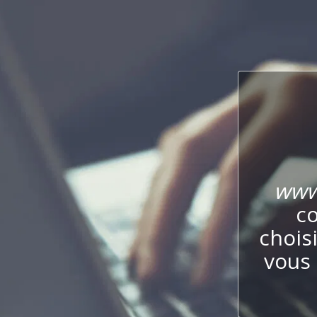
www.
co
chois
vous 