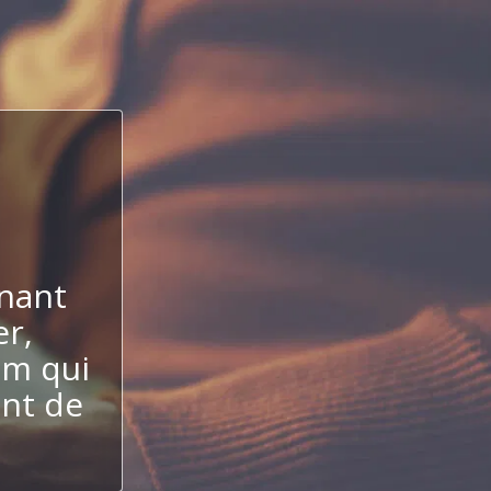
nant
er,
um qui
ent de